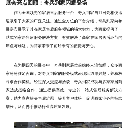
展会亮点回顾：奇兵到家闪耀登场
作为全国领先的家居售后服务平台，奇兵到家自
11日亮相便迅
速吸引了大家的广泛关注。通过
全方位
的平台介绍，奇
兵到家
向参
展嘉宾展示了其
在家居
售后
服务领域的强大实力
，
为商家提供了一
站式的家居
售后
服务解决方案，有效解决了商家在
家居售后
环节的
痛点与难题
，
为商家带来了前所未有的便捷与安心。
在为期四天的展会中，奇兵到家
展位前
始终
人流如织，众多商
家纷纷驻足咨询，对奇兵到家的服务模式表现出浓厚兴趣，并积极
寻求合作契机。经过深入交流与洽谈，奇兵到家成功与
多家
家居商
家达成战略合作，
通过提供高效、专业的一站式售后服务解决方
案，助力商家解决售后难题，提升客户体验，促进商家业务的持续
增长，从而携手推动行业高质量发展。