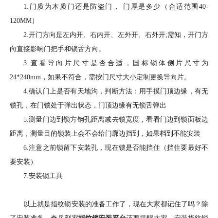
1.门质为木质门还是防盗门， 门厚是多少（合适范围40-
120MM）
2.开门方向是左内开、右内开、左外开、右外开;需知，开门方
向直接影响门把手和锁舌方向。
3.查看导向片尺寸是否合适，国标锁体侧片尺寸为
24*240mm，如果不符合，需按门尺寸大小定制更换导向片。
4.确认门上是否有天地沟，判断方法：用手摸门顶边缘，有无
锁孔，在门锁处于弹出状态，门顶边缘有无锁舌弹出
5.测量门边到锁方钢孔距离减去锁宽度，看看门边到锁面板边
距离，测量目的锁装上会不会给门廓边挡到，如果档到不能安装
6.注意之前锁留下安装孔，现在锁是否能挡住（挡住要最好不
要安装）
7.安装锁工具
以上就是指纹锁安装的准备工作了，现在大家都记住了吗？除