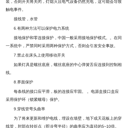
装，否则开关将关闭，灯熄灭且电气设备仍然充电，这可能会导致
触电事件。
接线管，水管
6.有两种方法可以保护电力系统
接地保护和零连接保护，中国一般采用接地保护模式。。在同
一系统中，严禁同时采用两种保护方式，否则会引发安全事故。
7.禁止在床头上使用移动开关
如果灯具是螺丝底座，螺丝底座的中心弹簧舌应连接到控制相
线。
8.界面保护
每条线的接口应平滑，板的连接应牢固。 。电源盒接口盒应
采用保护环（锁紧螺母）保护。
9.穿线管弯头曲率
为了将来更新和维护电线，埋设在墙壁，地下或天花板上的穿
线管，肘部在转折点（即冷弯半径）的曲率应为直径的5~10倍。