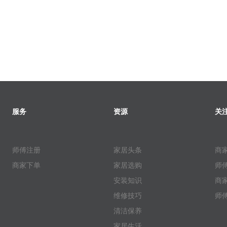
服务
资源
关
师傅注册
家居头条
商
商家下单
家居选购
师
安装知识
商
维修技巧
师
清洁保养
家居生活