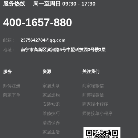
服务热线
周一至周日 09:30 - 17:30
400-1657-880
邮箱：
2375642784@qq.com
地址：
南宁市高新区滨河路5号中盟科技园3号楼3层
服务
资源
关注我们
师傅注册
家居头条
商家端微信
商家下单
家居选购
师傅端微信
安装知识
商家端小程序
维修技巧
师傅接单小程序
清洁保养
家居生活