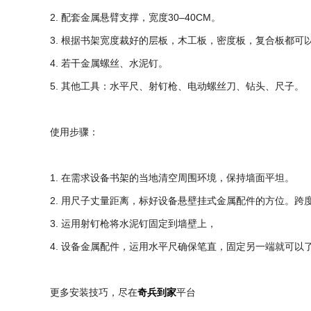
2. 配套金属悬臂支撑，宽度30–40CM。
3. 根据书架宽度裁好的层板，木工板，密度板，复合板都可
4. 若干金属螺丝、水泥钉。
5. 其他工具：水平尺、射钉枪、电动螺丝刀、钻头、尺子。
使用步骤：
1. 在需求设备书架的当地清空周围环境，保持墙面平坦。
2. 用尺子丈量距离，标好设备悬壁挂式金属配件的方位。跨
3. 运用射钉枪将水泥钉固定到墙壁上，
4. 设备金属配件，运用水平尺确保笔直，固定另一端就可以
更多安装技巧，尽在
奇兵到家
平台