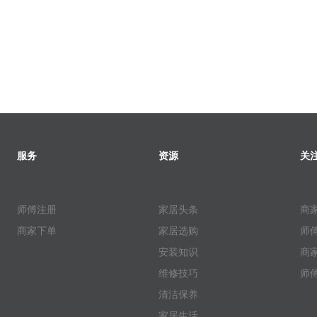
服务
资源
关
师傅注册
家居头条
商
商家下单
家居选购
师
安装知识
商
维修技巧
师
清洁保养
家居生活