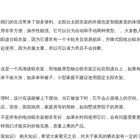
为我们的生活带来了很多便利。太阳台太阳衣架的外观也是智能家居的体
用非常方便，操作性能强。它可以分为自动和手动两种类型。 。大多数
动阳虚台晾衣架，因为它通常有一个卡轮并且容易损坏，升降式阳线台晾
一起使用，因为衣服太重，所以可以省力而且不会挂断。
，这是一个高海拔晾衣架，而地板类型杨台晾衣架正站在阳虚台上，如果
用来干燥大块，如床单和被子。小型家庭不建议使用固定太阳衣架。
合理时，设计应该能够上下摆动。当它被放下时，它不会占据墙上的空间
酒店，宿舍，医院病房，家庭房等的简称，如别墅或带院子的房屋。
，不是所有的电动晾衣架都非常好，如果长时间使用它们，会有问题需要
这样我们才能买到价格实惠，质量上乘的产品。
装知识》 相关知识，希望大家看完之后，对关于家具的晒衣架有一定的