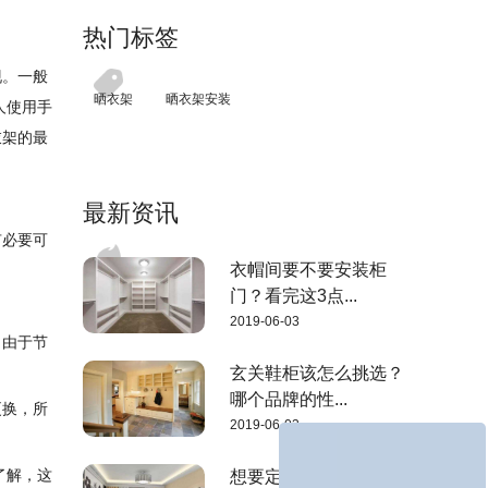
热门标签
现。一般
晒衣架
晒衣架安装
人使用手
衣架的最
最新资讯
有必要可
衣帽间要不要安装柜
门？看完这3点...
2019-06-03
。由于节
玄关鞋柜该怎么挑选？
哪个品牌的性...
更换，所
2019-06-03
了解，这
想要定制家具，了解这