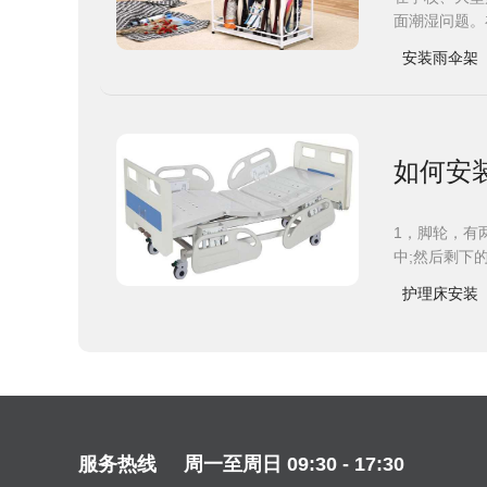
面潮湿问题。
安装雨伞架
如何安
1，脚轮，有
中;然后剩下
护理床安装
服务热线
周一至周日 09:30 - 17:30