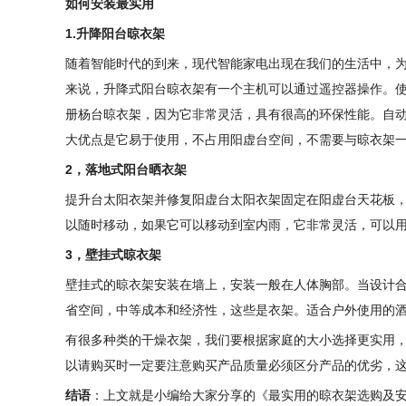
如何安装最实用
1.升降阳台晾衣架
随着智能时代的到来，现代智能家电出现在我们的生活中，
来说，升降式阳台晾衣架有一个主机可以通过遥控器操作。使
册杨台晾衣架，因为它非常灵活，具有很高的环保性能。自
大优点是它易于使用，不占用阳虚台空间，不需要与晾衣架
2，落地式阳台晒衣架
提升台太阳衣架并修复阳虚台太阳衣架固定在阳虚台天花板
以随时移动，如果它可以移动到室内雨，它非常灵活，可以
3，壁挂式晾衣架
壁挂式的晾衣架安装在墙上，安装一般在人体胸部。当设计
省空间，中等成本和经济性，这些是衣架。适合户外使用的
有很多种类的干燥衣架，我们要根据家庭的大小选择更实用
以请购买时一定要注意购买产品质量必须区分产品的优劣，
结语
：上文就是小编给大家分享的《最实用的晾衣架选购及安