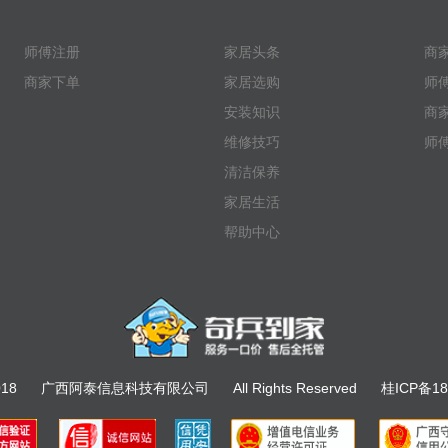
师傅注册
家居头条
商
商家下单
家居选购
师
安装知识
商
维修技巧
师
清洁保养
家居生活
帮助中心
018
广西阿泰信息科技有限公司
All Rights Reserved
桂ICP备18