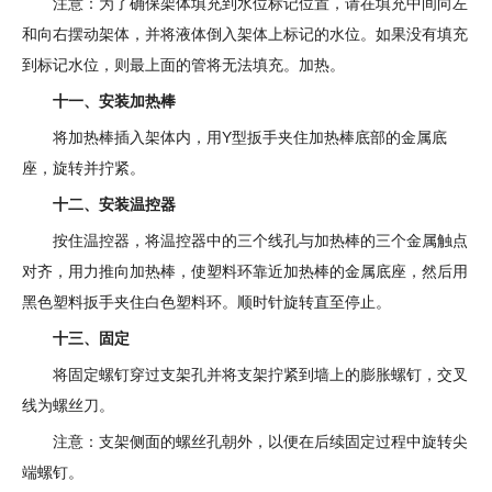
注意：为了确保架体填充到水位标记位置，请在填充中间向左
和向右摆动架体，并将液体倒入架体上标记的水位。如果没有填充
到标记水位，则最上面的管将无法填充。加热。
十一、安装加热棒
将加热棒插入架体内，用Y型扳手夹住加热棒底部的金属底
座，旋转并拧紧。
十二、安装温控器
按住温控器，将温控器中的三个线孔与加热棒的三个金属触点
对齐，用力推向加热棒，使塑料环靠近加热棒的金属底座，然后用
黑色塑料扳手夹住白色塑料环。顺时针旋转直至停止。
十三、固定
将固定螺钉穿过支架孔并将支架拧紧到墙上的膨胀螺钉，交叉
线为螺丝刀。
注意：支架侧面的螺丝孔朝外，以便在后续固定过程中旋转尖
端螺钉。