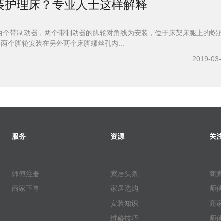
装护理床？专业人士这样解释
两个带制动器，两个带制动器的脚轮对角线为安装，位于床架床腿上的螺
的两个脚轮安装在另外两个床脚螺丝孔内...
2019-03
服务
资源
关
师傅注册
家居头条
商
商家下单
家居选购
师
安装知识
商
维修技巧
师