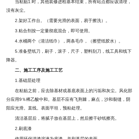
当粘贴1.时，其他装修进程基本结束，所有站点都应该清理，
没有灰尘。
2.架好工作台。（需要光滑的表面，易于擦洗）。
3.粘合剂按一定量彻底混合，即可使用。
4.水桶两个（清洁纸巾），两条毛巾，（擦壁纸胶水）。
5.准备壁纸刀，刷子，滚子，尺子，塑料刮刀，线工具和线下
降器。
二、施工工序及施工工艺
1.基础层处理
在粘贴之前，应去除基材或基底表面上的污垢和灰尘。风化部
分应用9％稀乙酸中和。基层不应有飞荆棘，麻点，沙和裂缝，阴
阳应光滑。直线。表面平坦，预粘处理。
清洁基层后，将腻子放在基层上，然后擦干砂纸擦亮。
2.刷底漆
使用环保清漆溶液为底漆，并刷基层的表面。