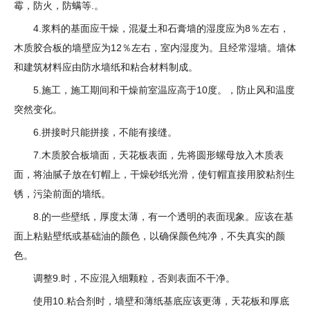
霉，防火，防螨等.。
4.浆料的基面应干燥，混凝土和石膏墙的湿度应为8％左右，
木质胶合板的墙壁应为12％左右，室内湿度为。且经常湿墙。墙体
和建筑材料应由防水墙纸和粘合材料制成。
5.施工，施工期间和干燥前室温应高于10度。，防止风和温度
突然变化。
6.拼接时只能拼接，不能有接缝。
7.木质胶合板墙面，天花板表面，先将圆形螺母放入木质表
面，将油腻子放在钉帽上，干燥砂纸光滑，使钉帽直接用胶粘剂生
锈，污染前面的墙纸。
8.的一些壁纸，厚度太薄，有一个透明的表面现象。应该在基
面上粘贴壁纸或基础油的颜色，以确保颜色纯净，不失真实的颜
色。
调整9.时，不应混入细颗粒，否则表面不干净。
使用10.粘合剂时，墙壁和薄纸基底应该更薄，天花板和厚底