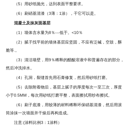
（5）用砂纸抛光，达到表面平整要求。
（6）刷硝基清漆（3薄：1涂），干它可以是。
混凝土及抹灰面基层
（1）墙体含水量为8％---低于。<10％
（2）腻子找平前的墙体基层应坚固，不应有泛碱，空鼓，酥
脆等.。
（3）清洁墙壁，用9％稀释的醋酸溶液中和普遍存在的部分，
然后冲洗掉水。
（4）孔洞，裂缝首先用石膏修复，然后用砂纸打磨。
（5）去除附着物后，基层上腻子的厚度每次一至三次，厚度
小于0.5MM，每次用砂纸打磨平整，表面擦拭用纱布擦拭。
（6）刷子底漆，用较薄的材料稀释环保硝基清漆，然后用滚
筒涂抹一次墙面并干燥后再构造成。
注意:(涂料比例3：1涂料）