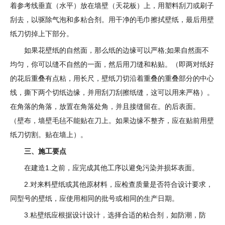
着参考线垂直（水平）放在墙壁（天花板）上，用塑料刮刀或刷子
刮去，以驱除气泡和多粘合剂。用干净的毛巾擦拭壁纸，最后用壁
纸刀切掉上下部分。
如果花壁纸的自然面，那么纸的边缘可以严格;如果自然面不
均匀，你可以缝不自然的一面，然后用刀缝和粘贴。（即两对纸好
的花后重叠有点粘，用长尺，壁纸刀切沿着重叠的重叠部分的中心
线，撕下两个切纸边缘，并用刮刀刮擦纸缝，这可以用来严格）。
在角落的角落，放置在角落处角，并且接缝留在。的后表面。
（壁布，墙壁毛毡不能贴在刀上。如果边缘不整齐，应在贴前用壁
纸刀切割。贴在墙上）。
三、施工要点
在建造1.之前，应完成其他工序以避免污染并损坏表面。
2.对来料壁纸或其他原材料，应检查质量是否符合设计要求，
同型号的壁纸，应使用相同的批号或相同的生产日期。
3.粘壁纸应根据设计设计，选择合适的粘合剂，如防潮，防