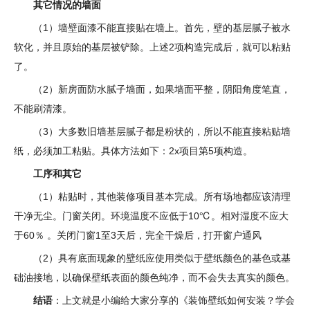
其它情况的墙面
（1）墙壁面漆不能直接贴在墙上。首先，壁的基层腻子被水
软化，并且原始的基层被铲除。上述2项构造完成后，就可以粘贴
了。
（2）新房面防水腻子墙面，如果墙面平整，阴阳角度笔直，
不能刷清漆。
（3）大多数旧墙基层腻子都是粉状的，所以不能直接粘贴墙
纸，必须加工粘贴。具体方法如下：2x项目第5项构造。
工序和其它
（1）粘贴时，其他装修项目基本完成。所有场地都应该清理
干净无尘。门窗关闭。环境温度不应低于10℃。相对湿度不应大
于60％ 。关闭门窗1至3天后，完全干燥后，打开窗户通风
（2）具有底面现象的壁纸应使用类似于壁纸颜色的基色或基
础油接地，以确保壁纸表面的颜色纯净，而不会失去真实的颜色。
结语
：上文就是小编给大家分享的《装饰壁纸如何安装？学会