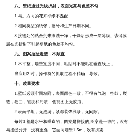
八、壁纸通过光线折射，表面光亮与色差不匀
1.与。方向的花卉壁纸不匹配
2.相同类型的纸张，批号和生产日期不同。
3.接缝处的粘合剂未擦洗干净，干燥后形成一层薄膜。该薄膜
层在光折射下引起壁纸的色差不均匀。
九、图案拉扯走型，不顺直
1.不平整，墙壁宽度不同，粘贴时不能粘在垂直线上 。
当应用2.时，操作符的抓取过程不精确，导致。
十、质量要求
1.壁纸必须牢固粘附，表面颜色一致，不得有气泡，空鼓，裂
缝，卷曲，皱纹和污渍，侧视图上无胶痕。
2.表面平坦，无涟漪，紧邻装饰线条，无间隙。
每片3.都是水平和垂直的，图案是拼接的;图案是一致的，没有
与接缝分开，没有重叠，它面向墙壁1.5m，没有拼凑