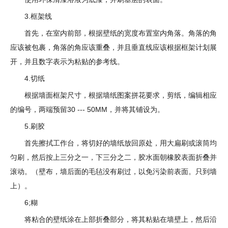
3.框架线
首先，在室内前部，根据壁纸的宽度布置室内角落。角落的角
应该被包裹，角落的角应该重叠，并且垂直线应该根据框架计划展
开，并且数字表示为粘贴的参考线。
4.切纸
根据墙面框架尺寸，根据墙纸图案拼花要求，剪纸，编辑相应
的编号，两端预留30 --- 50MM，并将其铺设为。
5.刷胶
首先擦拭工作台，将切好的墙纸放回原处，用大扁刷或滚筒均
匀刷，然后按上三分之一，下三分之二，胶水面朝橡胶表面折叠并
滚动。（壁布，墙后面的毛毡没有刷过，以免污染前表面。只到墙
上）。
6;糊
将粘合的壁纸涂在上部折叠部分，将其粘贴在墙壁上，然后沿