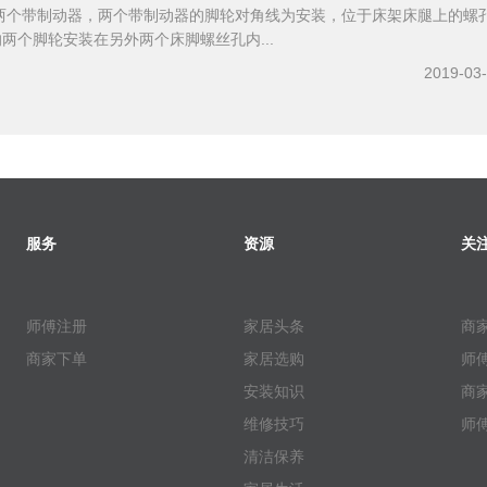
两个带制动器，两个带制动器的脚轮对角线为安装，位于床架床腿上的螺
的两个脚轮安装在另外两个床脚螺丝孔内...
2019-03
服务
资源
关
师傅注册
家居头条
商
商家下单
家居选购
师
安装知识
商
维修技巧
师
清洁保养