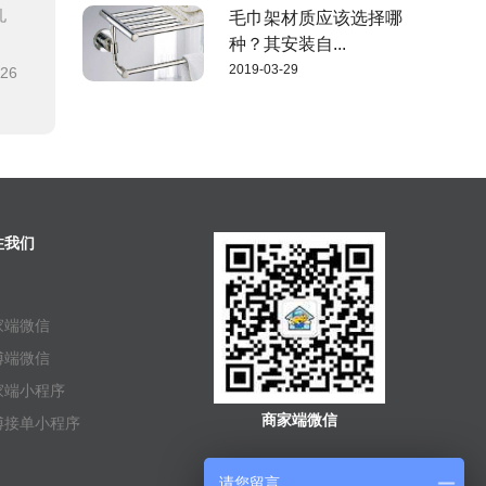
孔
毛巾架材质应该选择哪
种？其安装自...
2019-03-29
-26
注我们
家端微信
傅端微信
家端小程序
商家端微信
傅接单小程序
请您留言