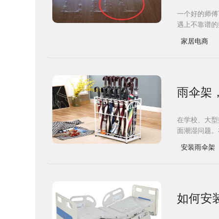
一个好的师傅
遇上不靠谱的
家居电商
雨伞架
在学校、大型
面潮湿问题。
安装雨伞架
如何安