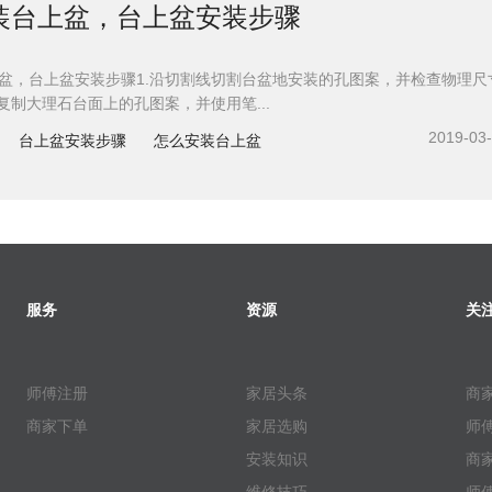
装台上盆，台上盆安装步骤
盆，台上盆安装步骤1.沿切割线切割台盆地安装的孔图案，并检查物理尺
.复制大理石台面上的孔图案，并使用笔...
2019-03
台上盆安装步骤
怎么安装台上盆
服务
资源
关
师傅注册
家居头条
商
商家下单
家居选购
师
安装知识
商