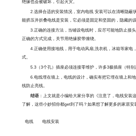
绝缘也会被破坏，引起火灾。
2.选择合适的安装情况，室内电线 安装可以在清晰隐
能挤压并折叠电线是安装，它必须是固定和坚固的，隐藏的
3.正确的连接方法，当铺设电线时，应尽可能地防止接
正确的方式完成，关节用绝缘胶带缠绕。
4.正确使用接地线，用于电动风扇,洗衣机，冰箱等家电
式。
5.3（3个孔）插座必须连接零维护，许多3极插座（特
6.电线埋在墙上，电线的设计，确实有把它埋在墙上和
线防止亮线。
结语
：上文就是小编给大家分享的《注意了，电线安装这
了解，这些小妙招你都get到了吗？如果想了解更多的家居
电线
电线安装