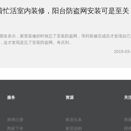
着忙活室内装修，阳台防盗网安装可是至关
朋友表示，家里装修的时候忘了安装防盗网，等到装修完成后才发现自己
，这才发现是忘了安装防盗网。奇兵到...
2019-03
服务
资源
关
师傅注册
家居头条
商
商家下单
家居选购
师