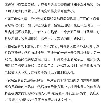
应保留浴霸安装口径。天花板前防水石膏板吊顶和桑拿板吊顶，为
了确认龙骨的位置，还请确定浴霸安装开盘大小。
4.离开电线浴霸一般分为灯暖型浴霸和风暖型浴霸，不同的浴霸保
留线标准不同，如：风暖型浴霸：预留五组线，包括一组照明，一
组内部循环鼓风机，一套PTC加热板，一个负离子组，通风组。灯
暖型浴霸：预留四组线，点亮一组，加温两组，通风组。
5.固定浴霸取下盖板，拧下所有灯泡，将弹簧从面罩环上松开，然
后取下盖板，然后将其接线。互连线的一端与开关面板连接，另一
端与天花板的电源线连接。拉出，打开盒子上的端子盖，按照接线
图和端子标记连接线，盖住端子盖，将端子盖拧到，然后将多余的
电线插入天花板，这样盒子就可以了顺利插入孔。
6.安装浴霸首先连接到风管，将风管的末端拉出到房间并将其拉出
离心风扇盖的出风口，然后将盒子推入孔中，根据出风口的位置选
择正确的方向将浴霸框插入孔中;然后使用四个直径4毫米，长度为
20毫米的木螺钉将盒子固定在天花板木文件上。