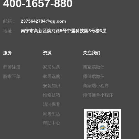
400-1657-880
邮箱：
2375642784@qq.com
地址：
南宁市高新区滨河路5号中盟科技园3号楼3层
服务
资源
关注我们
师傅注册
家居头条
商家端微信
商家下单
家居选购
师傅端微信
安装知识
商家端小程序
维修技巧
师傅接单小程序
清洁保养
家居生活
帮助中心