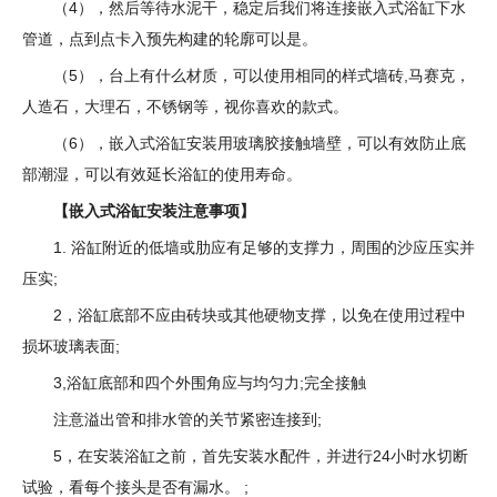
（4），然后等待水泥干，稳定后我们将连接嵌入式浴缸下水
管道，点到点卡入预先构建的轮廓可以是。
（5），台上有什么材质，可以使用相同的样式墙砖,马赛克，
人造石，大理石，不锈钢等，视你喜欢的款式。
（6），嵌入式浴缸安装用玻璃胶接触墙壁，可以有效防止底
部潮湿，可以有效延长浴缸的使用寿命。
【嵌入式浴缸安装注意事项】
1. 浴缸附近的低墙或肋应有足够的支撑力，周围的沙应压实并
压实;
2，浴缸底部不应由砖块或其他硬物支撑，以免在使用过程中
损坏玻璃表面;
3,浴缸底部和四个外围角应与均匀力;完全接触
注意溢出管和排水管的关节紧密连接到;
5，在安装浴缸之前，首先安装水配件，并进行24小时水切断
试验，看每个接头是否有漏水。 ;