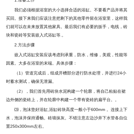
1.准备工作
我们必须根据浴室的大小选择合适的浴缸。不要看产品并将其
买回。接下来我们应该注意把剩下的其他零件留在浴室里，这样我
们就可以在未来放置其他家具。最后我们有必要的扳手，电线，砖
块和瓷砖等安装嵌入式浴缸等.。
2.方法步骤
嵌入式浴缸安装应该考虑到承重，防水，维修，美观，性能等
因素。大多在浴室的末端。具体步骤：
（1）管道完成后，组成开槽部分进行防水处理，并进行24小
时蓄水测试，确保无泄漏。
（2），我们首先用砖块水泥构建一个轮廓，将自己粘贴在裙
边外侧的瓷砖上，并在轮廓中构建一个带有瓷砖的扁平台。。
⑶，泡沫垫好浴缸,浴缸砖块高度一般小于600mm 。连接上下
水，泡沫并保持通畅。砖墙抹灰。不错注意左边沙井下水管各自位
置250x300mm左右。