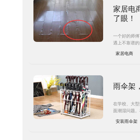
家居电
了眼！
一个好的师傅
遇上不靠谱的
家居电商
雨伞架
在学校、大型
面潮湿问题。
安装雨伞架