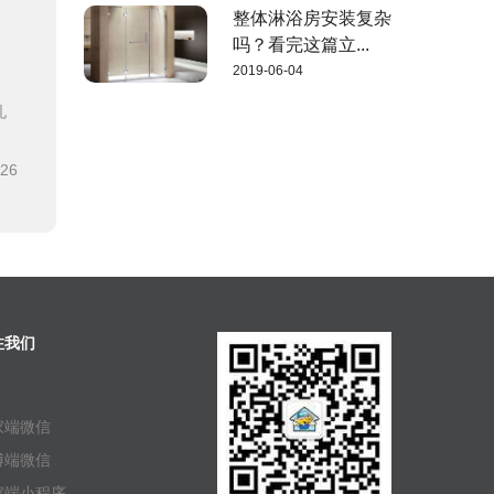
整体淋浴房安装复杂
吗？看完这篇立...
2019-06-04
孔
-26
注我们
家端微信
傅端微信
家端小程序