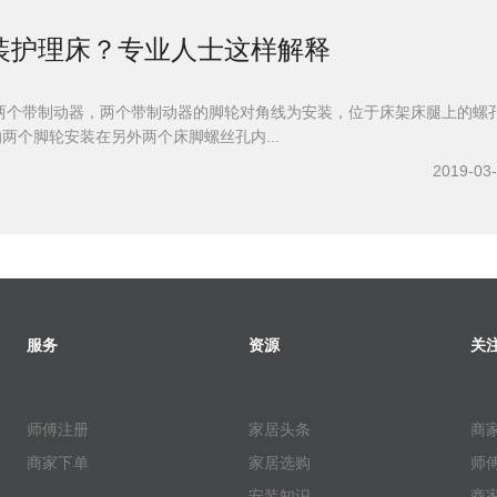
装护理床？专业人士这样解释
两个带制动器，两个带制动器的脚轮对角线为安装，位于床架床腿上的螺
的两个脚轮安装在另外两个床脚螺丝孔内...
2019-03
服务
资源
关
师傅注册
家居头条
商
商家下单
家居选购
师
安装知识
商