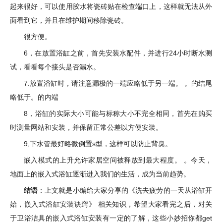
起来很好，可以使用胶水将瓷砖贴在检查端口上，这样就无法从外
面看到它，并且在维护期间移除瓷砖。
很方便。
6，在放置浴缸之前，首先安装水配件，并进行24小时断水测
试，看看每个接头是否漏水。
7.放置浴缸时，请注意漏极的一端应略低于另一端。 。的结尾
略低于。的内端
8，浴缸的实际大小可能与标称大小不完全相同，首先在购买
时测量网站和安装，并保留正常公差以方便安装。
9,下水管最好略微倒置s型，这样可以防止背臭。
嵌入模式的上升允许家居空间被释放到最大程度。 。今天，
地面上的嵌入式浴缸逐渐进入我们的生活，成为当前趋势。
结语
：上文就是小编给大家分享的《洗去疲劳的一天从浴缸开
始，嵌入式浴缸安装诀窍》 相关知识，希望大家看完之后，对关
于卫浴洁具的嵌入式浴缸安装有一定的了解，这些小妙招你都get