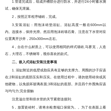
1.管道完成后，组成开槽部分进行防水，并进行24小时蓄水测
试，确保无泄漏。
2，按照正常程序铺砖，完成。
3,安装浴缸：用泡沫砖垫浴缸。浴缸高度一般在600mm以
内。连接水，保持光滑。然后用泡沫砖墙石膏。注意在下水管对应
位置离开沙井，250x300mm左右。
4，台在什么材质上，可以使用相同的样式墙砖,马赛克，人造
石，大理石，不锈钢等，视你喜欢的款式。
二、嵌入式浴缸安装注意事项
1. 浴缸附近的低壁或肋应具有足够的支撑力。周围的沙子应该
在;2和浴缸的底部压实和压实。在使用过程中，请勿使用砖块或其
他硬物，以免损坏玻璃表面;3和浴缸的底部。并且四个外围角应该
与均匀力;完全接触
注意溢出管和排水管的关节紧密连接到;
5，放置瓷砖时，请将水检查端口保留为。。为了在表面上看