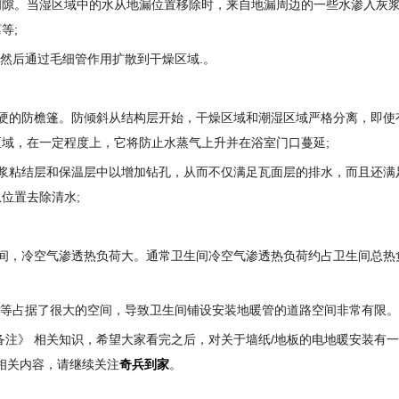
间隙。当湿区域中的水从地漏位置移除时，来自地漏周边的一些水渗入灰
等;
，然后通过毛细管作用扩散到干燥区域.。
硬的防檐篷。防倾斜从结构层开始，干燥区域和潮湿区域严格分离，即使
域，在一定程度上，它将防止水蒸气上升并在浴室门口蔓延;
浆粘结层和保温层中以增加钻孔，从而不仅满足瓦面层的排水，而且还满
位置去除清水;
间，冷空气渗透热负荷大。通常卫生间冷空气渗透热负荷约占卫生间总热
路等占据了很大的空间，导致卫生间铺设安装地暖管的道路空间非常有限。
备注》 相关知识，希望大家看完之后，对关于墙纸/地板的电地暖安装有
相关内容，请继续关注
奇兵到家
。