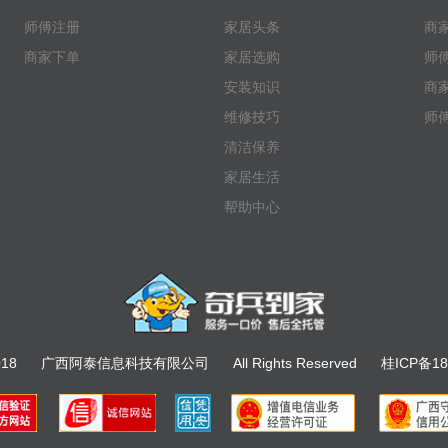
师傅注册
家居头条
商
商家下单
家居选购
师
安装知识
商
维修技巧
师
清洁保养
家居生活
帮助中心
018
广西阿泰信息科技有限公司
All Rights Reserved
桂ICP备18