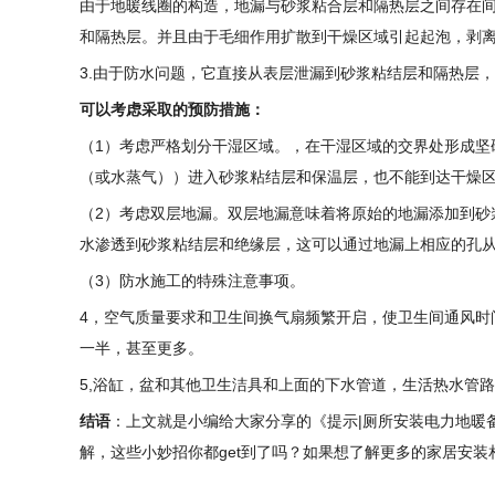
由于地暖线圈的构造，地漏与砂浆粘合层和隔热层之间存在
和隔热层。并且由于毛细作用扩散到干燥区域引起起泡，剥离
3.由于防水问题，它直接从表层泄漏到砂浆粘结层和隔热层
可以考虑采取的预防措施：
（1）考虑严格划分干湿区域。，在干湿区域的交界处形成坚
（或水蒸气））进入砂浆粘结层和保温层，也不能到达干燥区
（2）考虑双层地漏。双层地漏意味着将原始的地漏添加到砂
水渗透到砂浆粘结层和绝缘层，这可以通过地漏上相应的孔从
（3）防水施工的特殊注意事项。
4，空气质量要求和卫生间换气扇频繁开启，使卫生间通风时
一半，甚至更多。
5,浴缸，盆和其他卫生洁具和上面的下水管道，生活热水管
结语
：上文就是小编给大家分享的《提示|厕所安装电力地暖
解，这些小妙招你都get到了吗？如果想了解更多的家居安装