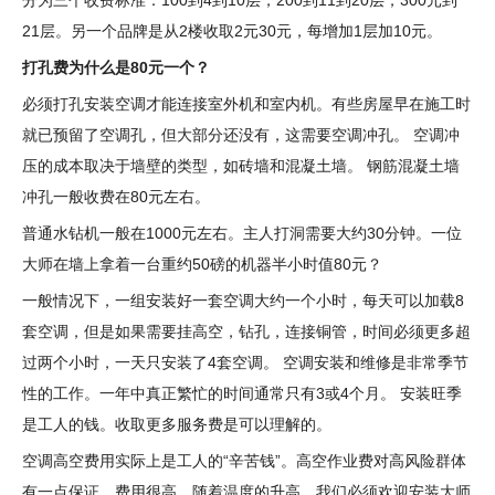
分为三个收费标准：100到4到10层，200到11到20层，300元到
21层。另一个品牌是从2楼收取2元30元，每增加1层加10元。
打孔费为什么是80元一个？
必须打孔安装空调才能连接室外机和室内机。有些房屋早在施工时
就已预留了空调孔，但大部分还没有，这需要空调冲孔。 空调冲
压的成本取决于墙壁的类型，如砖墙和混凝土墙。 钢筋混凝土墙
冲孔一般收费在80元左右。
普通水钻机一般在1000元左右。主人打洞需要大约30分钟。一位
大师在墙上拿着一台重约50磅的机器半小时值80元？
一般情况下，一组安装好一套空调大约一个小时，每天可以加载8
套空调，但是如果需要挂高空，钻孔，连接铜管，时间必须更多超
过两个小时，一天只安装了4套空调。 空调安装和维修是非常季节
性的工作。一年中真正繁忙的时间通常只有3或4个月。 安装旺季
是工人的钱。收取更多服务费是可以理解的。
空调高空费用实际上是工人的“辛苦钱”。高空作业费对高风险群体
有一点保证，费用很高。随着温度的升高，我们必须欢迎安装大师