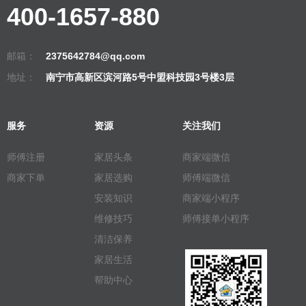
400-1657-880
邮箱：
2375642784@qq.com
地址：
南宁市高新区滨河路5号中盟科技园3号楼3层
服务
资源
关注我们
师傅注册
家居头条
商家端微信
商家下单
家居选购
师傅端微信
安装知识
商家端小程序
维修技巧
师傅接单小程序
清洁保养
家居生活
帮助中心