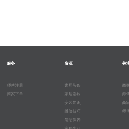
服务
资源
关
师傅注册
家居头条
商
商家下单
家居选购
师
安装知识
商
维修技巧
师
清洁保养
家居生活