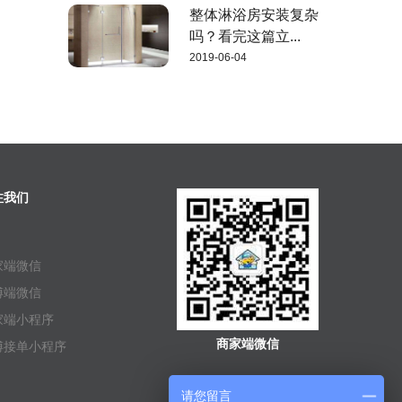
整体淋浴房安装复杂
吗？看完这篇立...
2019-06-04
注我们
家端微信
傅端微信
家端小程序
商家端微信
傅接单小程序
请您留言