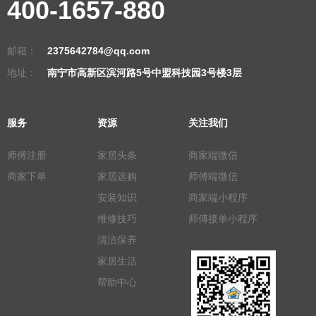
400-1657-880
邮箱：
2375642784@qq.com
地址：
南宁市高新区滨河路5号中盟科技园3号楼3层
服务
资源
关注我们
师傅注册
家居头条
商家端微信
商家下单
家居选购
师傅端微信
安装知识
商家端小程序
维修技巧
师傅接单小程序
清洁保养
家居生活
帮助中心