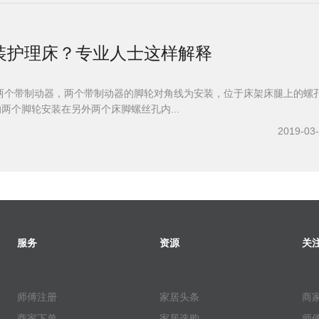
装护理床？专业人士这样解释
两个带制动器，两个带制动器的脚轮对角线为安装，位于床架床腿上的螺
的两个脚轮安装在另外两个床脚螺丝孔内...
2019-03
服务
资源
关
师傅注册
家居头条
商
商家下单
家居选购
师