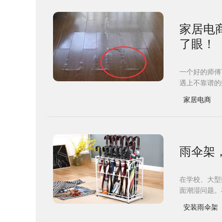
家居电
了眼！
一个好的师傅
遇上不靠谱的
家居电商
雨伞架
在学校、大型
面潮湿问题。
安装雨伞架