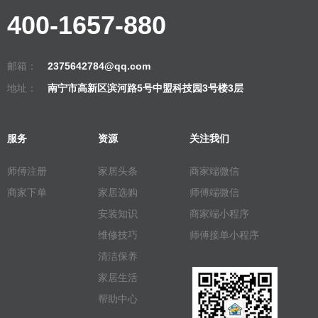
400-1657-880
邮箱：
2375642784@qq.com
地址：
南宁市高新区滨河路5号中盟科技园3号楼3层
服务
资源
关注我们
师傅注册
家居头条
商家端微信
商家下单
家居选购
师傅端微信
安装知识
商家端小程序
维修技巧
师傅接单小程序
清洁保养
家居生活
帮助中心