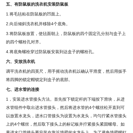
五、有防鼠板的洗衣机安装防鼠板
1.将毛毡粘在防鼠板的凹面上。
2.向后倾斜洗衣机并移除4个底角。
3.将防鼠板放置，使毡面朝上，防鼠板的四个固定孔分别与盒子上
的四个螺栓孔对齐。
4.将底角螺栓穿过防鼠板安装到达盒子的螺栓孔。
六、安放洗衣机
调平洗衣机的四英尺，用手摇动洗衣机以确认平滑度，然后用扳手
将四脚的锁定帽锁定到盒子的底部。
七、进水管的连接
1，安装进水管接头方法。首先按下锁定杆的下端按下滑块，从进
水管组件中取出进水管接头，然后将进水管的4个螺丝松开直到可
以放置水龙头，进水口管接头为设置为水龙头，均匀拧紧水管接头
上的4个螺丝，然后取下接头上的标记板并拧紧接头紧固螺母。如
果进水口管接头要安装在靠近墙壁的水龙头上，为了避免墙壁螺钉