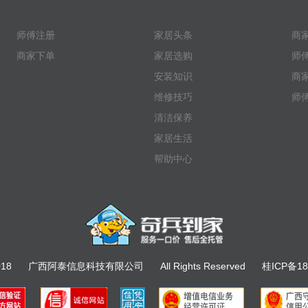
师傅注册
家居头条
商
商家下单
家居选购
师
安装知识
商
维修技巧
师
清洁保养
家居生活
帮助中心
018
广西阿泰信息科技有限公司
All Rights Reserved
桂ICP备18