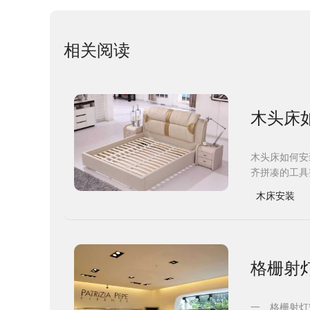
相关阅读
木头床
木头床如何安
齐拼凑的工具整
木床安装
格栅射
一、格栅射灯