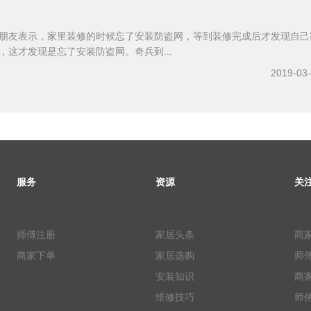
朋友表示，家里装修的时候忘了安装防盗网，等到装修完成后才发现自己
，这才发现是忘了安装防盗网。奇兵到...
2019-03
服务
资源
关
师傅注册
家居头条
商
商家下单
家居选购
师
安装知识
商
维修技巧
师