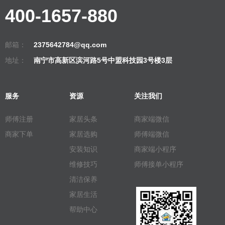
400-1657-880
邮箱：
2375642784@qq.com
地址：
南宁市高新区滨河路5号中盟科技园3号楼3层
服务
资源
关注我们
师傅注册
家居头条
商家端微信
商家下单
家居选购
师傅端微信
安装知识
商家端小程序
维修技巧
师傅接单小程序
清洁保养
家居生活
帮助中心