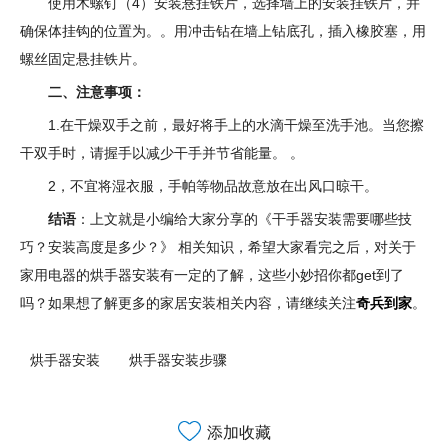
使用木螺钉（4）安装悬挂铁片，选择墙上的安装挂铁片，并
确保体挂钩的位置为。。用冲击钻在墙上钻底孔，插入橡胶塞，用
螺丝固定悬挂铁片。
二、注意事项：
1.在干燥双手之前，最好将手上的水滴干燥至洗手池。当您擦
干双手时，请握手以减少干手并节省能量。 。
2，不宜将湿衣服，手帕等物品故意放在出风口晾干。
结语
：上文就是小编给大家分享的《干手器安装需要哪些技
巧？安装高度是多少？》 相关知识，希望大家看完之后，对关于
家用电器的烘手器安装有一定的了解，这些小妙招你都get到了
吗？如果想了解更多的家居安装相关内容，请继续关注
奇兵到家
。
烘手器安装
烘手器安装步骤
添加收藏