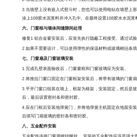
3.当墙壁上没有嵌入式熨斗时，您也可以使用电钻在墙壁上形成深
涂上108胶水泥浆料并冲入孔中。在最终设置108胶水水泥
六、门窗框与墙体间缝隙间处理
修复1.铝合金窗安装后，应首先执行隐蔽工程接受。通过试
2.如果不需要设计，可以使用弹性的保温材料或玻璃棉毡条填
七、门窗扇及门窗玻璃安装
1.完成孔壁表面验收后，门窗窗框和门窗玻璃应为安装。
2.将推拉门窗口固定在门窗框架安装后，将带有玻璃的门窗
3.平开门窗口组装在墙上，框架为格架，安装固定，然后是
后，最后设置密封条和密封胶。
4.应在门框后安装地弹簧门，并将地弹簧主机固定在地面安
后填写门扇玻璃的密封条和密封胶。
八、五金配件安装
五金配件连接门窗用镀锌螺丝。 安装的五金配件应该是强大