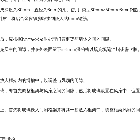
度为80mm，直径为6mm的孔。使用L类型80mm×50mm 6rmn钢
浆料后，将铝合金窗铁脚焊接到嵌入式6mm钢筋。
验后，应根据设计要求及时处理门窗框架与墙体之间的间隙。
充层中的间隙，并在外表面留下5~8mm深的槽以填充填缝油脂或密封胶
扇放入框架内的滑槽中，以调整与风扇的间隙。
玻璃，即首先调整框架与风扇之间的间隙，然后将玻璃放置在风扇中，位
装上。首先将玻璃嵌入门扇格架并将其一起放入框架中，调整框架风扇的
而灵活的。