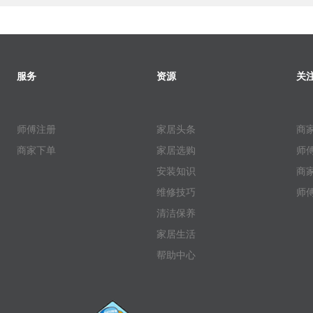
服务
资源
关
师傅注册
家居头条
商
商家下单
家居选购
师
安装知识
商
维修技巧
师
清洁保养
家居生活
帮助中心