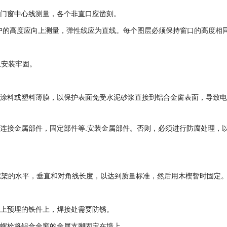
据门窗中心线测量，各个非直口应凿刻。
，窗户的高度应向上测量，弹性线应为直线。每个图层必须保持窗口的高度相
且安装牢固。
腐涂料或塑料薄膜，以保护表面免受水泥砂浆直接到铝合金窗表面，导致
钢连接金属部件，固定部件等.安装金属部件。否则，必须进行防腐处理，
框架的水平，垂直和对角线长度，以达到质量标准，然后用木楔暂时固定
墙上预埋的铁件上，焊接处需要防锈。
胀螺栓将铝合金窗的金属支脚固定在墙上。