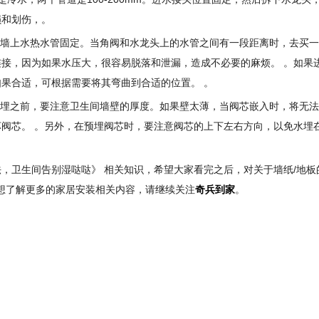
损和划伤，。
在墙上水热水管固定。当角阀和水龙头上的水管之间有一段距离时，去买
接，因为如果水压大，很容易脱落和泄漏，造成不必要的麻烦。 。如果
果合适，可根据需要将其弯曲到合适的位置。 。
预埋之前，要注意卫生间墙壁的厚度。如果壁太薄，当阀芯嵌入时，将无
阀芯。 。另外，在预埋阀芯时，要注意阀芯的上下左右方向，以免水埋
，卫生间告别湿哒哒》 相关知识，希望大家看完之后，对关于墙纸/地板
果想了解更多的家居安装相关内容，请继续关注
奇兵到家
。