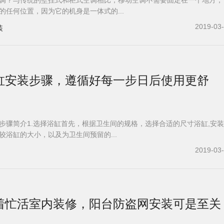
调？与传统的壁挂式和柜式空调相比，移动空调不需要固定在一个地方，
的任何位置，因为它的机身是一体式的...
2019-03
装
浴缸安装步骤，遵循好每一步日后使用更舒
步骤简介1.选择浴缸首先，根据卫生间的规格，选择合适的尺寸浴缸,安
较浴缸的大小，以及为卫生间预留的...
2019-03
着忙活室内装修，阳台防盗网安装可是至关