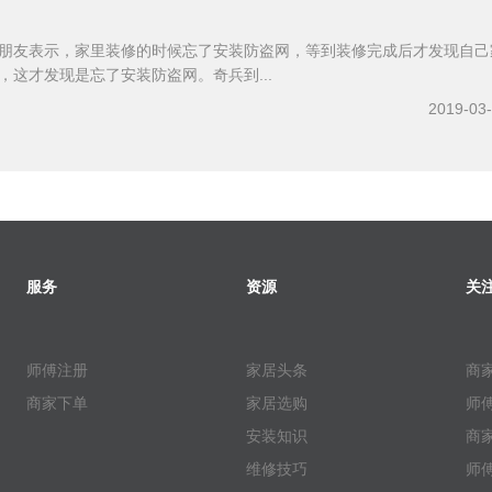
朋友表示，家里装修的时候忘了安装防盗网，等到装修完成后才发现自己
，这才发现是忘了安装防盗网。奇兵到...
2019-03
服务
资源
关
师傅注册
家居头条
商
商家下单
家居选购
师
安装知识
商
维修技巧
师