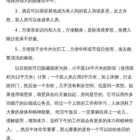
地保持强大的能量在中午。
3，酒店可以很容易地成为单人间的双人房或多房，反之亦
然，双人房可以改成单人房。
4，方便亲友访问和入住，方便翻身，是标准席梦思，免费入
睡沙发床不舒服。
5，方便孩子全年外出打工，方便年终或节假日使用，省去频
繁清洗的麻烦。
以目前的节日隐藏墙床为例，小平面14平方米的卧室（使用面
积为12平方米）计算，一个双人床占用3平方米，加上床侧，行走
路径门，然后放一个衣柜，几乎没有剩余空间。也是同一类型。如
果使用墙壁床，墙壁床在白天被抬起，房间是空的。它可以用作多
功能厅的白领或公务员。经过一个上班的工作和学习，人体消耗了
大量的身体和精神能量。 吃完午饭后，一定要躺在床上一会儿，
缓解疲劳，增加体力，这样下午的工作就会有更多的体力和精神投
入。 。然后午休非常重要，那么重要的是有一个可以轻松收回的
床。