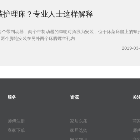
装护理床？专业人士这样解释
两个带制动器，两个带制动器的脚轮对角线为安装，位于床架床腿上的螺
的两个脚轮安装在另外两个床脚螺丝孔内...
2019-03
服务
资源
关
师傅注册
家居头条
商
商家下单
家居选购
师
安装知识
商