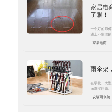
家居电
了眼！
一个好的师傅
遇上不靠谱的
家居电商
雨伞架
在学校、大型
面潮湿问题。
安装雨伞架