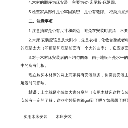
4.木材的顺序为床安装：主要为架-床尾板-床返回;
5.检查家具部件是否牢固紧密，是否有缝隙。 柜类抽
二、注意事项
1.注意抽屉是否有尺寸和斜边，避免在安装时混淆，不
2.木床 安装应该是从大到小，先是衣柜，化妆台凳或
的底部太大（即顶部和底部前面有一个大的曲率），它应该
3.对于木材床安装后的不均匀图像，由于地板不是水平
中的所有门板。
现在购买木材床的网上商家将有安装服务，你需要安装
延迟时间影响。
结语
：上文就是小编给大家分享的《实用木材床这样安装
安装有一定的了解，这些小妙招你都get到了吗？如果想了
实用木床安装
木床安装