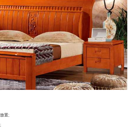
放置;
;