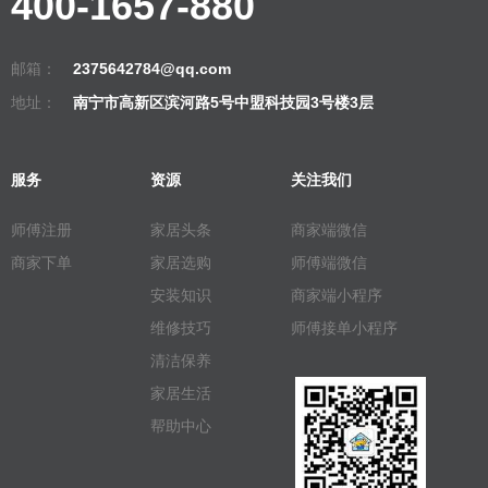
400-1657-880
邮箱：
2375642784@qq.com
地址：
南宁市高新区滨河路5号中盟科技园3号楼3层
服务
资源
关注我们
师傅注册
家居头条
商家端微信
商家下单
家居选购
师傅端微信
安装知识
商家端小程序
维修技巧
师傅接单小程序
清洁保养
家居生活
帮助中心