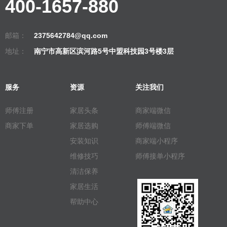
400-1657-880
邮箱：
2375642784@qq.com
地址：
南宁市高新区滨河路5号中盟科技园3号楼3层
服务
资源
关注我们
师傅注册
家居头条
商家端微信
商家下单
家居选购
师傅端微信
安装知识
商家端小程序
维修技巧
师傅接单小程序
清洁保养
家居生活
帮助中心