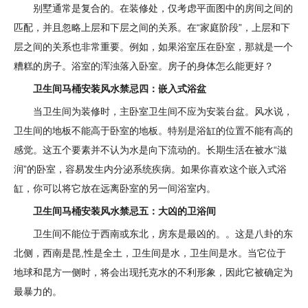
别墅通常是复合的。在装修处，仅考虑平面图中的房间之间的
匹配，并且忽略上层和下层之间的关系。在“家庭阶段”，上层和下
层之间的关系也非常重要。例如，如果浴室压在卧室，那就是一个
糟糕的房子。浴室的浑浊落入卧室。房子的身体怎么能更好？
卫生间马桶安装风水禁忌四：嵌入式浴盆
当卫生间为装修时，主卧室卫生间不应为安装台盆。风水说，
卫生间的地板不能高于卧室的地板。特别是浴缸的位置不能有高的
感觉。这五个要素并不认为水是向下流动的。长期生活在被水“滋
润”的卧室，容易发生内分泌系统疾病。如果你喜欢这个嵌入式浴
缸，你可以将它放在远离卧室的另一间浴室内。
卫生间马桶安装风水禁忌五：大凶的卫浴间
卫生间不能位于西南或东北，房东是最凶的。。这是八卦的东
北侧，西南是昆,性是全土，卫生间是水，卫生间是水。当它位于
地球和昆方一侧时，将会出现托克水的不利形象，因此它被确定为
最暴力的。