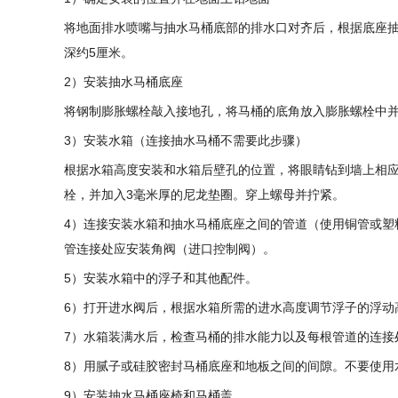
将地面排水喷嘴与抽水马桶底部的排水口对齐后，根据底座
深约5厘米。
2）安装抽水马桶底座
将钢制膨胀螺栓敲入接地孔，将马桶的底角放入膨胀螺栓中
3）安装水箱（连接抽水马桶不需要此步骤）
根据水箱高度安装和水箱后壁孔的位置，将眼睛钻到墙上相
栓，并加入3毫米厚的尼龙垫圈。穿上螺母并拧紧。
4）连接安装水箱和抽水马桶底座之间的管道（使用铜管或塑
管连接处应安装角阀（进口控制阀）。
5）安装水箱中的浮子和其他配件。
6）打开进水阀后，根据水箱所需的进水高度调节浮子的浮动
7）水箱装满水后，检查马桶的排水能力以及每根管道的连接
8）用腻子或硅胶密封马桶底座和地板之间的间隙。不要使用
9）安装抽水马桶座椅和马桶盖。