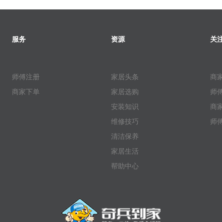
服务
资源
关
师傅注册
家居头条
商
商家下单
家居选购
师
安装知识
商
维修技巧
师
清洁保养
家居生活
帮助中心