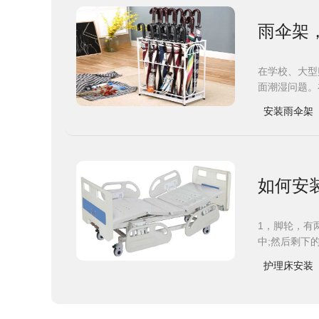
雨伞架
在学校、大型
面潮湿问题。
安装雨伞架
如何安
1，脚轮，有
中;然后剩下
护理床安装