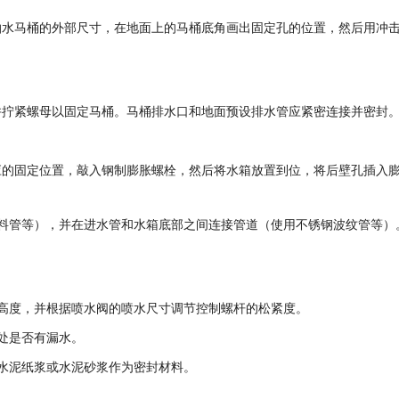
抽水马桶的外部尺寸，在地面上的马桶底角画出固定孔的位置，然后用冲
并拧紧螺母以固定马桶。马桶排水口和地面预设排水管应紧密连接并密封
应的固定位置，敲入钢制膨胀螺栓，然后将水箱放置到位，将后壁孔插入
料管等），并在进水管和水箱底部之间连接管道（使用不锈钢波纹管等）
高度，并根据喷水阀的喷水尺寸调节控制螺杆的松紧度。
处是否有漏水。
水泥纸浆或水泥砂浆作为密封材料。