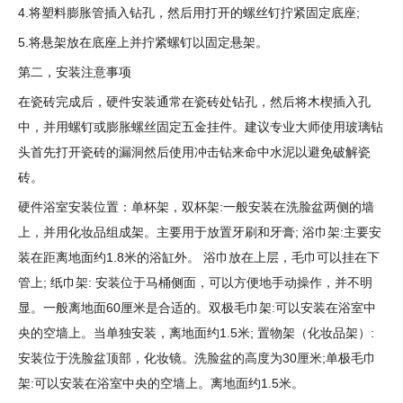
4.将塑料膨胀管插入钻孔，然后用打开的螺丝钉拧紧固定底座;
5.将悬架放在底座上并拧紧螺钉以固定悬架。
第二，安装注意事项
在瓷砖完成后，硬件安装通常在瓷砖处钻孔，然后将木楔插入孔
中，并用螺钉或膨胀螺丝固定五金挂件。建议专业大师使用玻璃钻
头首先打开瓷砖的漏洞然后使用冲击钻来命中水泥以避免破解瓷
砖。
硬件浴室安装位置：单杯架，双杯架:一般安装在洗脸盆两侧的墙
上，并用化妆品组成架。主要用于放置牙刷和牙膏; 浴巾架:主要安
装在距离地面约1.8米的浴缸外。 浴巾放在上层，毛巾可以挂在下
管上; 纸巾架: 安装位于马桶侧面，可以方便地手动操作，并不明
显。一般离地面60厘米是合适的。双极毛巾架:可以安装在浴室中
央的空墙上。当单独安装，离地面约1.5米; 置物架（化妆品架）:
安装位于洗脸盆顶部，化妆镜。洗脸盆的高度为30厘米;单极毛巾
架:可以安装在浴室中央的空墙上。离地面约1.5米。