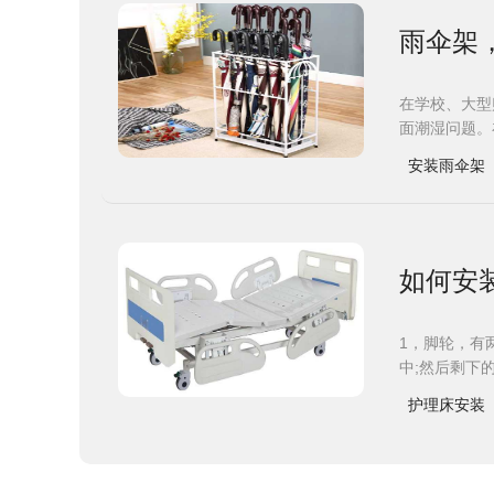
雨伞架
在学校、大型
面潮湿问题。
安装雨伞架
如何安
1，脚轮，有
中;然后剩下
护理床安装