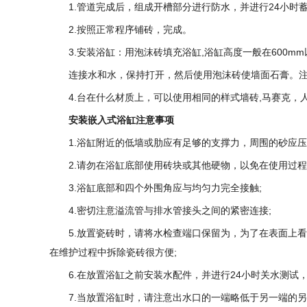
1.管道完成后，组成开槽部分进行防水，并进行24小时
2.按照正常程序铺砖，完成。
3.安装浴缸：用泡沫砖填充浴缸,浴缸高度一般在600m
连接水和水，保持打开，然后使用泡沫砖使墙面石膏。注意
4.台在什么材质上，可以使用相同的样式墙砖,马赛克
安装嵌入式浴缸注意事项
1.浴缸附近的低墙或肋应有足够的支撑力，周围的砂应压
2.请勿在浴缸底部使用砖块或其他硬物，以免在使用过程
3.浴缸底部和四个外围角应与均匀力完全接触;
4.密切注意溢流管与排水管接头之间的紧密连接;
5.放置瓷砖时，请将水检查端口保留为，为了在表面上
在维护过程中拆除瓷砖很方便;
6.在放置浴缸之前安装水配件，并进行24小时关水测试
7.当放置浴缸时，请注意出水口的一端略低于另一端的另