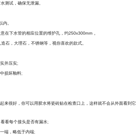
蓄水测试，确保无泄漏。
m以内。
在下水管的相应位置的维护孔，约250x300mm 。
，人造石，大理石，不锈钢等，视你喜欢的款式。
实并压实;
中损坏釉料;
看起来很好，你可以用胶水将瓷砖贴在检查口上，这样就不会从外面看到
，看看每个接头是否有漏水;
一端，略低于内端;