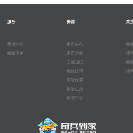
服务
资源
关
师傅注册
家居头条
商
商家下单
家居选购
师
安装知识
商
维修技巧
师
清洁保养
家居生活
帮助中心