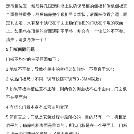
定吊柜位置，然后将孔固定到墙上以确保吊柜的侧板和侧板侧板完
全重叠并重叠，然后确保整个顶柜呈直线状，后面板位置合适，固
定孔固定，只有整个顶柜在平面上确保顶柜的门板在平坦的表面
上。如果您在顶柜的背面遇到不平整，则会有一个较低的不平整。
清关，请参考第一个！
5.门板间隙问题
门板不均匀的主要原因如下：
1.地板不平整，导致机柜中的空框架架倾斜（不垂直于90°）
2.成品门板尺寸不同（调节铰链可调节3~5MM误差）
3.如果背板插槽位置不正确，则两侧的侧面板不在平面内，门面板
不在平面内
4.有些长门板本身有点弯曲和变形
5.简而言之，门板是安装过程中最耐心的，目的只有一个，机柜是
扁平的，确保机柜表面是垂直的，所以门板是在一个平面上，门板
是用一些门变形的磁铁（尽量不要使用）