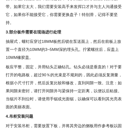
带。如果它太大，我们需要安装高手来发挥口才并与主人沟通接受
它，如果你不能接受它，你需要更换盘子！特别滑，记得不要坚
持。
3.部分板件需要在现场进行处理
抽屉式，螺钉应穿过18MM板然后锁在泵送面上，然后在前板上放
置一个直径为10MM的3~5MM深的埋头孔。拧紧螺丝后，应盖上
10MM橡胶盖。
板应平整，固定，并用钻头正确钻孔。钻头必须是垂直的！对于要
打开的电路板，超过90％的光束是不规则的，因此必须反复测量，
根据小尺寸打开，然后反复比较和修改，直到间隙一致。注意：如
果间隙未密封，请打开间隙并与梁保持一定距离，以便以后粘接。
当锯片不到位时，请使用手锯或光面锯，以确保可以看到其光亮表
面的美丽表面。
4.吊柜安装问题
对于安装吊柜，需要放置下板，并将其旁边的侧板用作参考板以固