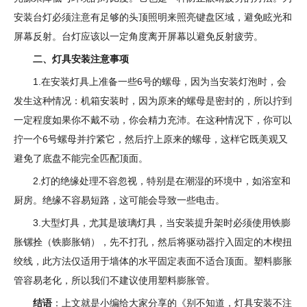
安装台灯必须注意有足够的头顶照明来照亮键盘区域，避免眩光和
屏幕反射。台灯应该以一定角度离开屏幕以避免反射疲劳。
二、灯具安装注意事项
1.在安装灯具上准备一些6号的螺母，因为当安装灯泡时，会
发生这种情况：机箱安装时，因为原来的螺母是密封的，所以拧到
一定程度如果你不戴不动，你会精力充沛。在这种情况下，你可以
拧一个6号螺母并拧紧它，然后拧上原来的螺母，这样它既美观又
避免了底盘不能完全匹配顶面。
2.灯的绝缘处理不容忽视，特别是在潮湿的环境中，如浴室和
厨房。绝缘不容易短路，这可能会导致一些电击。
3.大型灯具，尤其是玻璃灯具，当安装提升架时必须使用铁膨
胀镙拴（铁膨胀销），先不打孔，然后将驱动器拧入固定的木楔扭
绞线，此方法仅适用于墙体的水平固定表面不适合顶面。塑料膨胀
管容易老化，所以我们不建议使用塑料膨胀管。
结语
：上文就是小编给大家分享的《别不知道，灯具安装不注