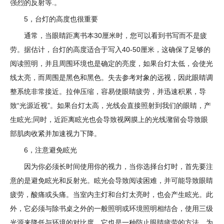
强烈的反射等.。
5，台灯的高度也很重要
通常，当眼睛距离书本30厘米时，您可以看到书写而不是疲
劳。据估计，台灯的高度适合于写入40-50厘米，这确保了足够的
阅读照明，并且周围环境也是确定的亮度，如果台灯太低，会使光
线太亮，而周围是黑色和黑色。失去参考对象的远视，因此眼睛调
整系统非常接近。拉伸压缩，容易使眼睛疲劳，并迅速积累，导
致“光源近视”。如果台灯太高，光线会直接照射到我们的眼睛，产
生眩光;同时，近距离眩光也会导致视网膜上的光线潴留会导致眼
部肌肉收紧并加速视力下降。
6，注意避免眩光
因为你必须长时间使用你的视力，当你选择台灯时，首先要注
意的是避免眩光和反射光。眩光会导致阅读困难，并可能导致眼睛
疲劳，酸痛或头痛。当室内主灯和台灯太亮时，也会产生眩光。此
外，它必须与除书桌之外的一般照明或环境照明相结合，使用三级
光源来降低与环境的对比度。它也是一种防止眼睛疲劳的方法。为