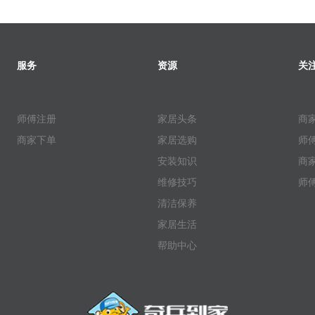
服务
资源
关
师傅注册
家居头条
商
商家下单
家居选购
师
安装知识
商
维修技巧
师
清洁保养
家居生活
帮助中心