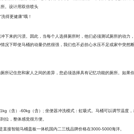
厕所。设计用双倍喷头
洗得更健康”哦！
能冲下来的污渍。因此，当每个人选择厕所时，他们必须测试厕所的动力
种情况下即使马桶的动量仍然很强，我们也不必担心水压不足或家中突然
的厕所记住您和家人之间的差异，您必须选择具有记忆功能的厕所。如果
。
51kg（含）-60kg（含）; 坐便器冲洗模式：虹吸式。马桶可以调节温度
都到位，整体感觉很方便。
直接智能马桶盖板一体机国内二三线品牌价格在3000-5000海洋。