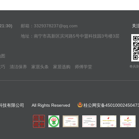
1:30)
邮箱：3329378237@qq.com
关
地址：南宁市高新区滨河路5号中盟科技园3号楼3层
地图
技巧
清洁保养
家居头条
家居选购
师傅学堂
奇兵
科技有限公司
All Rights Reserved
桂公网安备4501000245047