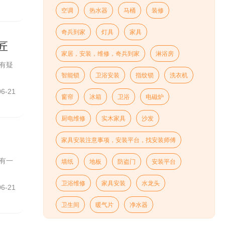
空调
热水器
马桶
装修
奇兵到家
灯具
家具
匠
家居，安装，维修，奇兵到家
淋浴房
有疑
智能锁
卫浴安装
指纹锁
洗衣机
06-21
窗帘
冰箱
卫浴
电磁炉
厨电维修
实木家具
沙发
家具安装注意事项，安装平台，找安装师傅
有一
墙纸
地板
防盗门
安装平台
卫浴维修
家具安装
水龙头
06-21
卫生间
暖气片
净水器