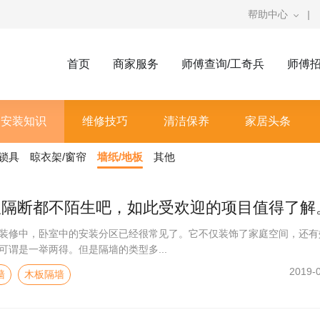
帮助中心
|
首页
商家服务
师傅查询/工奇兵
师傅
安装知识
维修技巧
清洁保养
家居头条
/锁具
晾衣架/窗帘
墙纸/地板
其他
板隔断都不陌生吧，如此受欢迎的项目值得了解
装修中，卧室中的安装分区已经很常见了。它不仅装饰了家庭空间，还有
可谓是一举两得。但是隔墙的类型多...
2019-
墙
木板隔墙