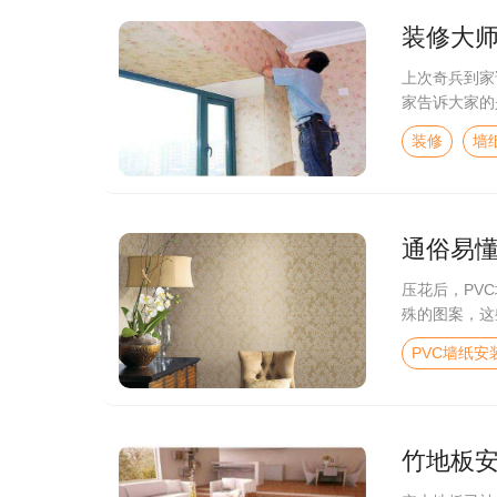
装修大
上次奇兵到家
家告诉大家的
装修
墙
通俗易懂
压花后，PV
殊的图案，这
PVC墙纸安
竹地板