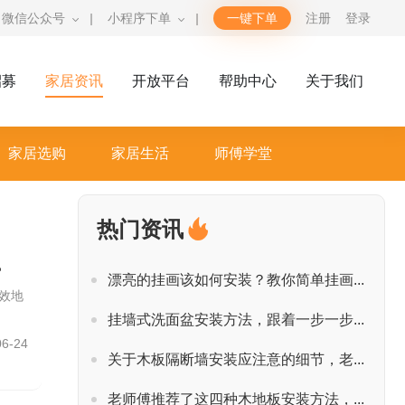
微信公众号
|
小程序下单
|
一键下单
注册
登录
招募
家居资讯
开放平台
帮助中心
关于我们
家居选购
家居生活
师傅学堂
热门资讯
。
漂亮的挂画该如何安装？教你简单挂画...
效地
挂墙式洗面盆安装方法，跟着一步一步...
06-24
关于木板隔断墙安装应注意的细节，老...
老师傅推荐了这四种木地板安装方法，...